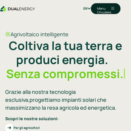
Menu
EN
Chiudere
Agrivoltaico intelligente
C
o
l
t
i
v
a
l
a
t
u
a
t
e
r
r
a
e
p
r
o
d
u
c
i
e
n
e
r
g
i
a
.
S
e
n
z
a
c
o
m
p
r
o
m
e
s
s
i
.
Grazie alla nostra tecnologia
esclusiva,progettiamo impianti solari che
massimizzano la resa agricola ed energetica.
Scopri le nostre soluzioni:
Per gli agricoltori