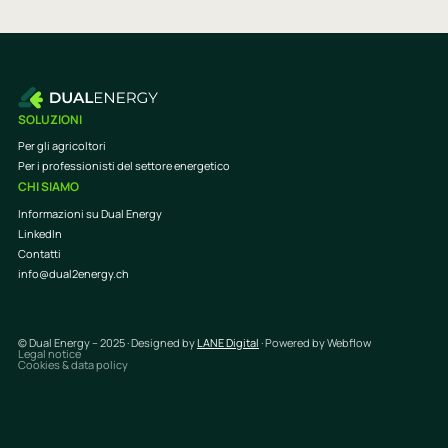
SOLUZIONI
Per gli agricoltori
Per i professionisti del settore energetico
CHI SIAMO
Informazioni su Dual Energy
LinkedIn
Contatti
info@dual2energy.ch
© Dual Energy – 2025 · Designed by
LANE Digital
· Powered by Webflow
Legal notice
Cookies & data policy